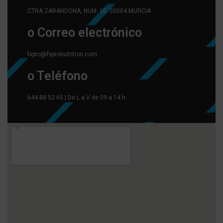
CTRA ZARANDONA, NUM. 10. 30004 MURCIA
o Correo electrónico
fxpro@fxpronutrition.com
o Teléfono
644 88 52 65 | De L a V de 09 a 14 h