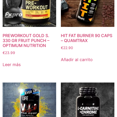
PREWORKOUT GOLD S.
HIT FAT BURNER 90 CAPS
330 GR FRUIT PUNCH –
– QUAMTRAX
OPTIMUM NUTRITION
€
22.90
€
23.99
Añadir al carrito
Leer más