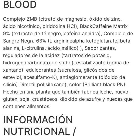
BLOOD
Complejo ZMB (citrato de magnesio, óxido de zinc,
ácido nicotínico, piridoxina HCl), BlackCaffeine Matrix
9% (extracto de té negro, cafeína anhidra), Complejo de
Sangre Negra 63% (L-argininealpha ketoglutarate, beta
alanina, L-citrulina, ácido málico) ), Saborizantes,
reguladores de la acidez (tartratos de potasio,
hidrogenocarbonato de sodio), estabilizante (goma de
xantano), edulcorantes (sucralosa, glicósidos de
esteviol, acesulfamo-K), antiaglomerante (dióxido de
silicio) Dimetil polisiloxano), color (Brilliant black PN).
Hecho en una planta que también fabrica leche, huevo,
gluten, soja, crustáceos, dióxido de azufre y nueces que
contienen alimentos.
INFORMACIÓN
NUTRICIONAL /