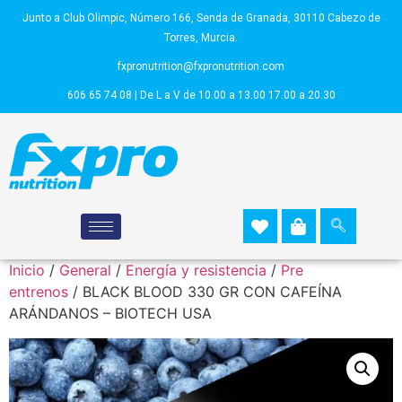
Junto a Club Olimpic, Número 166, Senda de Granada, 30110 Cabezo de
Torres, Murcia.
fxpronutrition@fxpronutrition.com
606 65 74 08 | De L a V de 10.00 a 13.00 17.00 a 20.30
Inicio
/
General
/
Energía y resistencia
/
Pre
entrenos
/ BLACK BLOOD 330 GR CON CAFEÍNA
ARÁNDANOS – BIOTECH USA