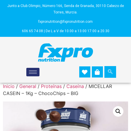
Junto a Club Olimpic, Número 166, Senda de Granada, 30110 Cabezo de
Torres, Murcia.
fxpronutrition@fxpronutrition.com
606 65 74 08 | De L a V de 10.00 a 13.00 17.00 a 20.30
Inicio
/
General
/
Proteínas
/
Caseína
/ MICELLAR
CASEIN – 1Kg – ChocoChips – BIG