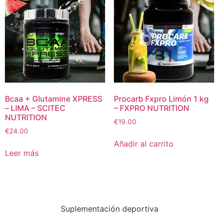
Bcaa + Glutamine XPRESS
Procarb Fxpro Limón 1 kg
– LIMA – SCITEC
– FXPRO NUTRITION
NUTRITION
€
19.00
€
24.00
Añadir al carrito
Leer más
Suplementación deportiva