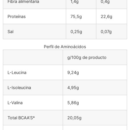
Fibra alimentaria
1,4g
0,4g
Proteínas
75,5g
22,6g
Sal
0,25g
0,07g
Perfil de Aminoácidos
g/100g de producto
L-Leucina
9,24g
L-Isoleucina
4,95g
L-Valina
5,86g
Total BCAA’S*
20,05g