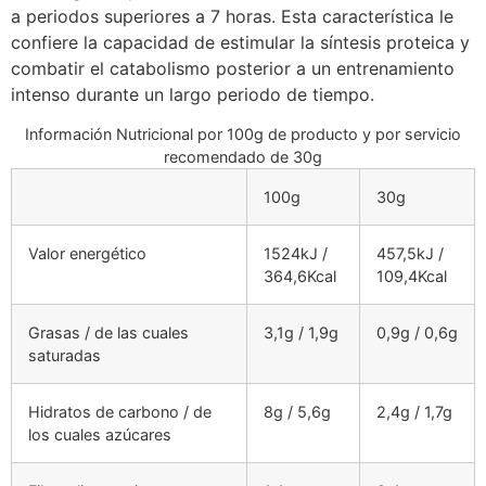
a periodos superiores a 7 horas. Esta característica le
confiere la capacidad de estimular la síntesis proteica y
combatir el catabolismo posterior a un entrenamiento
intenso durante un largo periodo de tiempo.
Información Nutricional por 100g de producto y por servicio
recomendado de 30g
100g
30g
Valor energético
1524kJ /
457,5kJ /
364,6Kcal
109,4Kcal
Grasas / de las cuales
3,1g / 1,9g
0,9g / 0,6g
saturadas
Hidratos de carbono / de
8g / 5,6g
2,4g / 1,7g
los cuales azúcares