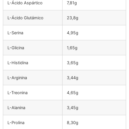
L-Ácido Aspártico
7,81g
L-Ácido Glutámico
23,8g
L-Serina
4,95g
L-Glicina
1,65g
L-Histidina
3,65g
L-Arginina
3,44g
L-Treonina
4,65g
L-Alanina
3,45g
L-Prolina
8,30g