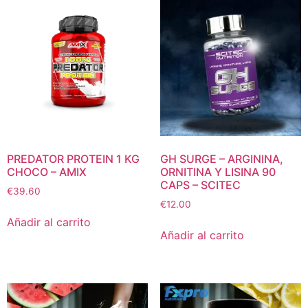
PREDATOR PROTEIN 1 KG
GH SURGE – ARGININA,
CHOCO – AMIX
ORNITINA Y LISINA 90
CAPS – SCITEC
€
39.60
€
12.00
Añadir al carrito
Añadir al carrito