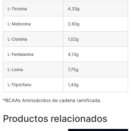
L-Tirosina
4,33g
L-Metionina
2,60g
L-Cisteína
1,02g
L-Fenilalanina
4,13g
L-Lisina
7,75g
L-Triptófano
1,43g
*BCAA’s Aminoácidos de cadena ramificada.
Productos relacionados